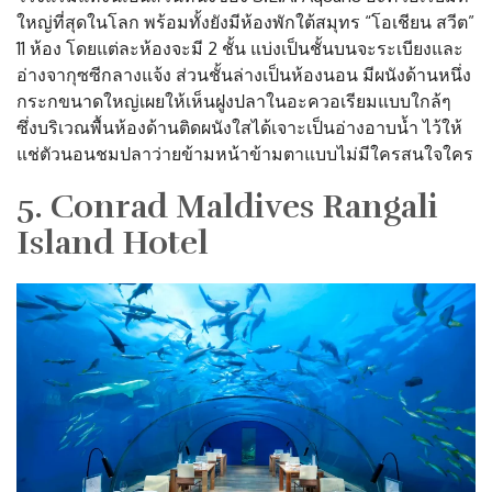
ใหญ่ที่สุดในโลก พร้อมทั้งยังมีห้องพักใต้สมุทร “โอเชียน สวีต”
11 ห้อง โดยแต่ละห้องจะมี 2 ชั้น แบ่งเป็นชั้นบนจะระเบียงและ
อ่างจากุซซีกลางแจ้ง ส่วนชั้นล่างเป็นห้องนอน มีผนังด้านหนึ่ง
กระกขนาดใหญ่เผยให้เห็นฝูงปลาในอะควอเรียมแบบใกล้ๆ
ซึ่งบริเวณพื้นห้องด้านติดผนังใสได้เจาะเป็นอ่างอาบน้ำ ไว้ให้
แช่ตัวนอนชมปลาว่ายข้ามหน้าข้ามตาแบบไม่มีใครสนใจใคร
5. Conrad Maldives Rangali
Island Hotel