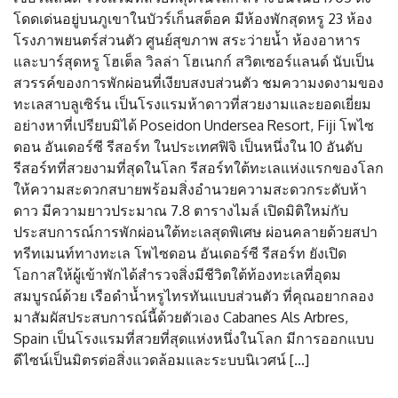
โดดเด่นอยู่บนภูเขาในบัวร์เก็นสต็อค มีห้องพักสุดหรู 23 ห้อง
โรงภาพยนตร์ส่วนตัว ศูนย์สุขภาพ สระว่ายน้ำ ห้องอาหาร
และบาร์สุดหรู โฮเต็ล วิลล่า โฮเนกก์ สวิตเซอร์แลนด์ นับเป็น
สวรรค์ของการพักผ่อนที่เงียบสงบส่วนตัว ชมความงดงามของ
ทะเลสาบลูเซิร์น เป็นโรงแรมห้าดาวที่สวยงามและยอดเยี่ยม
อย่างหาที่เปรียบมิได้ Poseidon Undersea Resort, Fiji โพไซ
ดอน อันเดอร์ซี รีสอร์ท ในประเทศฟิจิ เป็นหนึ่งใน 10 อันดับ
รีสอร์ทที่สวยงามที่สุดในโลก รีสอร์ทใต้ทะเลแห่งแรกของโลก
ให้ความสะดวกสบายพร้อมสิ่งอำนวยความสะดวกระดับห้า
ดาว มีความยาวประมาณ 7.8 ตารางไมล์ เปิดมิติใหม่กับ
ประสบการณ์การพักผ่อนใต้ทะเลสุดพิเศษ ผ่อนคลายด้วยสปา
ทรีทเมนท์ทางทะเล โพไซดอน อันเดอร์ซี รีสอร์ท ยังเปิด
โอกาสให้ผู้เข้าพักได้สำรวจสิ่งมีชีวิตใต้ท้องทะเลที่อุดม
สมบูรณ์ด้วย เรือดำน้ำหรูไทรทันแบบส่วนตัว ที่คุณอยากลอง
มาสัมผัสประสบการณ์นี้ด้วยตัวเอง Cabanes Als Arbres,
Spain เป็นโรงแรมที่สวยที่สุดแห่งหนึ่งในโลก มีการออกแบบ
ดีไซน์เป็นมิตรต่อสิ่งแวดล้อมและระบบนิเวศน์ [...]