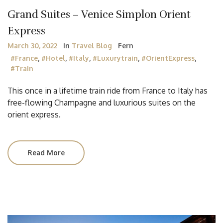
Grand Suites – Venice Simplon Orient
Express
March 30, 2022
In
Travel Blog
Fern
#France
,
#Hotel
,
#Italy
,
#luxurytrain
,
#OrientExpress
,
#train
This once in a lifetime train ride from France to Italy has
free-flowing Champagne and luxurious suites on the
orient express.
Read More