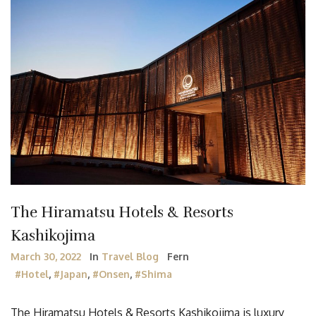
The Hiramatsu Hotels & Resorts
Kashikojima
March 30, 2022
In
Travel Blog
Fern
#Hotel
,
#Japan
,
#Onsen
,
#Shima
The Hiramatsu Hotels & Resorts Kashikojima is luxury