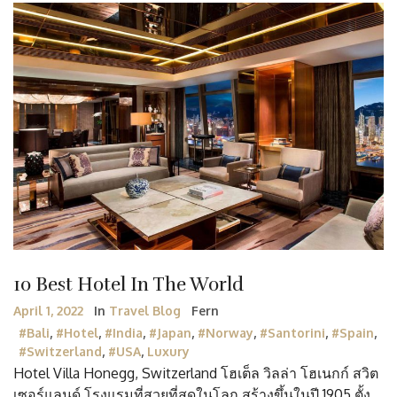
10 Best Hotel In The World
April 1, 2022
In
Travel Blog
Fern
#Bali
,
#Hotel
,
#India
,
#Japan
,
#Norway
,
#Santorini
,
#Spain
,
#Switzerland
,
#USA
,
Luxury
Hotel Villa Honegg, Switzerland โฮเต็ล วิลล่า โฮเนกก์ สวิต
เซอร์แลนด์ โรงแรมที่สวยที่สุดในโลก สร้างขึ้นในปี 1905 ตั้ง