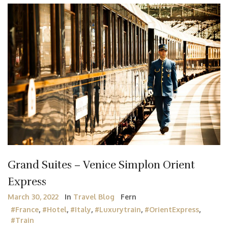
Grand Suites – Venice Simplon Orient
Express
March 30, 2022
In
Travel Blog
Fern
#France
,
#Hotel
,
#Italy
,
#luxurytrain
,
#OrientExpress
,
#train