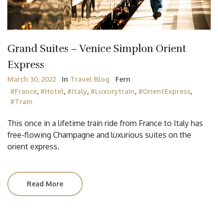
Grand Suites – Venice Simplon Orient
Express
March 30, 2022
In
Travel Blog
Fern
#France
,
#Hotel
,
#Italy
,
#luxurytrain
,
#OrientExpress
,
#train
This once in a lifetime train ride from France to Italy has
free-flowing Champagne and luxurious suites on the
orient express.
Read More