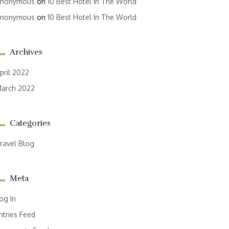
nonymous
on
10 Best Hotel In The World
nonymous
on
10 Best Hotel In The World
Archives
pril 2022
arch 2022
Categories
ravel Blog
Meta
og In
ntries Feed