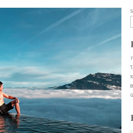
S
7
โ
1
B
G
p