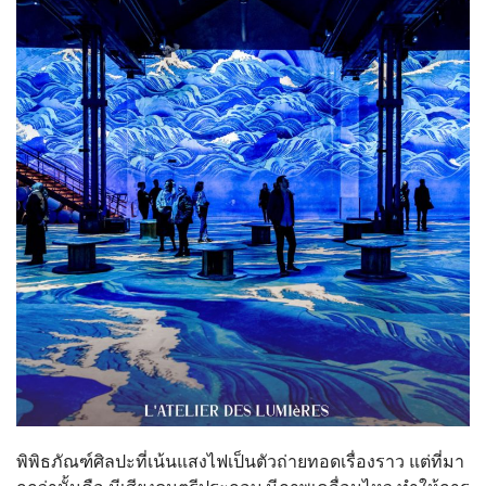
พิพิธภัณฑ์ศิลปะที่เน้นแสงไฟเป็นตัวถ่ายทอดเรื่องราว แต่ที่มา